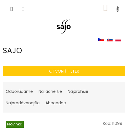
Prejsť
NÁKU
na
obsah
KOŠÍK
SAJO
OTVORIŤ FILTER
R
a
Odporúčame
Najlacnejšie
Najdrahšie
d
e
Najpredávanejšie
Abecedne
n
i
V
e
Kód:
K099
Novinka
ý