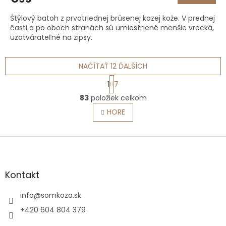
je
5,0
Štýlový batoh z prvotriednej brúsenej kozej kože. V prednej
z
časti a po oboch stranách sú umiestnené menšie vrecká,
5
uzatvárateľné na zipsy.
hviezdičiek.
NAČÍTAŤ 12 ĎALŠÍCH
S
1
7
t
O
r
83
položiek celkom
v
á
l
HORE
n
á
k
o
d
v
Z
a
a
c
á
n
i
p
i
e
ä
e
Kontakt
p
t
r
i
info
@
somkoza.sk
v
e
k
+420 604 804 379
y