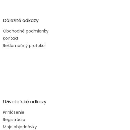
v
ý
p
i
Dôležité odkazy
s
u
Obchodné podmienky
Kontakt
Reklamačný protokol
Uživateľské odkazy
Prihlásenie
Registrácia
Moje objednávky