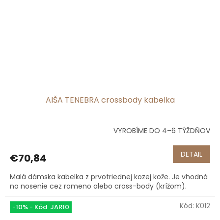
AIŠA TENEBRA crossbody kabelka
VYROBÍME DO 4–6 TÝŽDŇOV
DETAIL
€70,84
Malá dámska kabelka z prvotriednej kozej kože. Je vhodná
na nosenie cez rameno alebo cross-body (krížom).
Kód:
K012
-10% - Kód: JAR10