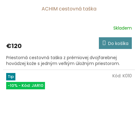
ACHIM cestovná taška
Skladem
Priemerné
hodnotenie
produktu
Do košíka
€120
je
5,0
Priestorná cestovná taška z prémiovej dvojfarebnej
z
hovädzej kože s jedným veľkým úložným priestorom.
5
hviezdičiek.
Kód:
K010
Tip
-10% - Kód: JAR10