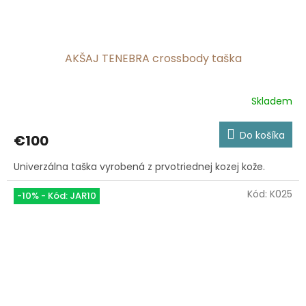
AKŠAJ TENEBRA crossbody taška
Skladem
Do košíka
€100
Univerzálna taška vyrobená z prvotriednej kozej kože.
Kód:
K025
-10% - Kód: JAR10