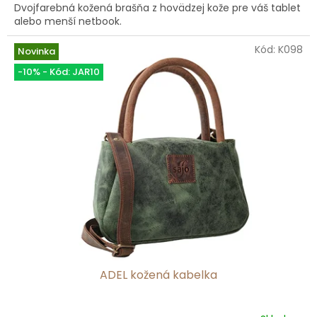
Dvojfarebná kožená brašňa z hovädzej kože pre váš tablet
alebo menší netbook.
Kód:
K098
Novinka
-10% - Kód: JAR10
ADEL kožená kabelka