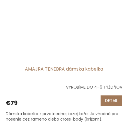
AMAJRA TENEBRA dámska kabelka
VYROBÍME DO 4–6 TÝŽDŇOV
Priemerné
hodnotenie
produktu
DETAIL
€79
je
5,0
Dámska kabelka z prvotriednej kozej kože. Je vhodná pre
z
nosenie cez rameno alebo cross-body (krížom).
5
hviezdičiek.