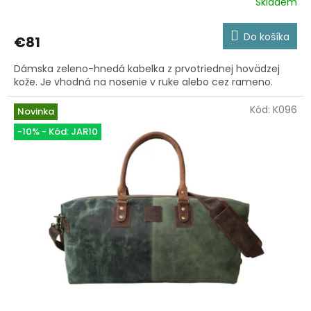
Skladem
Priemerné
hodnotenie
produktu
Do košíka
€81
je
5,0
Dámska zeleno-hnedá kabelka z prvotriednej hovädzej
z
kože. Je vhodná na nosenie v ruke alebo cez rameno.
5
hviezdičiek.
Kód:
K096
Novinka
-10% - Kód: JAR10