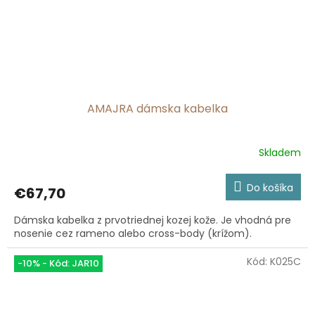
AMAJRA dámska kabelka
Skladem
Priemerné
hodnotenie
produktu
Do košíka
€67,70
je
5,0
Dámska kabelka z prvotriednej kozej kože. Je vhodná pre
z
nosenie cez rameno alebo cross-body (krížom).
5
hviezdičiek.
Kód:
K025C
-10% - Kód: JAR10