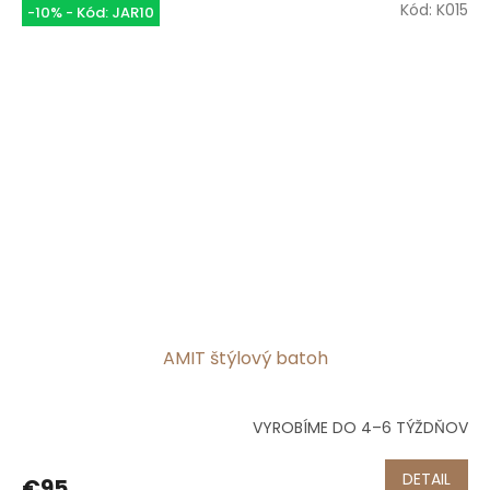
Kód:
K015
-10% - Kód: JAR10
AMIT štýlový batoh
VYROBÍME DO 4–6 TÝŽDŇOV
Priemerné
hodnotenie
produktu
DETAIL
€95