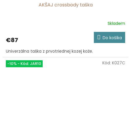
AKŠAJ crossbody taška
Skladem
Priemerné
hodnotenie
produktu
Do košíka
€87
je
5,0
Univerzálna taška z prvotriednej kozej kože.
z
5
hviezdičiek.
Kód:
K027C
-10% - Kód: JAR10