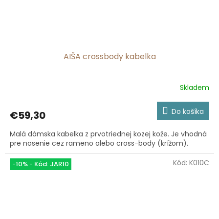
AIŠA crossbody kabelka
Skladem
Priemerné
hodnotenie
produktu
Do košíka
€59,30
je
5,0
Malá dámska kabelka z prvotriednej kozej kože. Je vhodná
z
pre nosenie cez rameno alebo cross-body (krížom).
5
hviezdičiek.
Kód:
K010C
-10% - Kód: JAR10