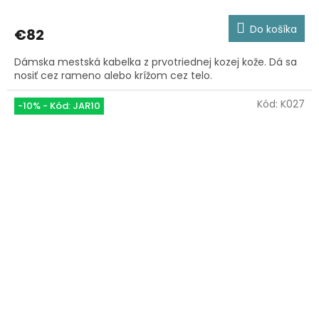
Do košíka
€82
Dámska mestská kabelka z prvotriednej kozej kože. Dá sa
nosiť cez rameno alebo krížom cez telo.
Kód:
K027
-10% - Kód: JAR10