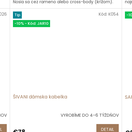
Nosia sa cez rameno alebo cross-body (krížom).
naj
5
5
hviezdičiek.
hvi
026
Kód:
K054
Tip
-1
-10% - Kód: JAR10
ŠIVANI dámska kabelka
SA
ŇOV
VYROBÍME DO 4–6 TÝŽDŇOV
Priemerné
Pri
hodnotenie
hod
produktu
pro
L
DETAIL
€78