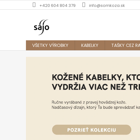
Prejsť
+420 604 804 379
info@somkoza.sk
na
obsah
VŠETKY VÝROBKY
KABELKY
TAŠKY CEZ 