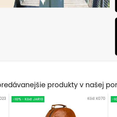
predávanejšie produkty v našej po
023
Kód:
K070
-10% - Kód: JAR10
-1