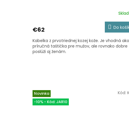
Skla
Priemerné
hodnotenie
produktu
Do koší
€62
je
5,0
Kabelka z prvotriednej kozej kože. Je vhodná ak
z
príručná taštička pre mužov, ale rovnako dobre
5
poslúži aj ženám.
hviezdičiek.
Kód:
Novinka
-10% - Kód: JAR10