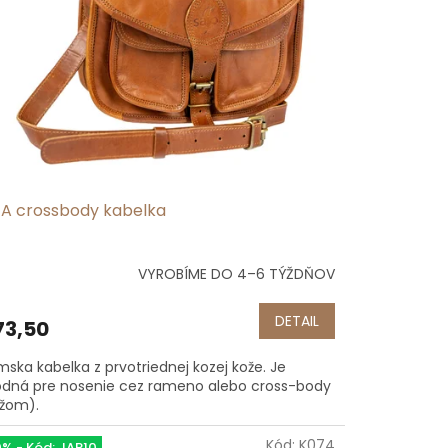
JA crossbody kabelka
VYROBÍME DO 4–6 TÝŽDŇOV
emerné
notenie
duktu
DETAIL
3,50
ska kabelka z prvotriednej kozej kože. Je
dná pre nosenie cez rameno alebo cross-body
ížom).
ezdičiek.
Kód:
K074
0% - Kód: JAR10