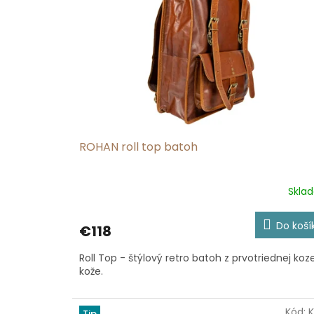
ROHAN roll top batoh
Skla
Priemerné
hodnotenie
produktu
Do koší
€118
je
5,0
Roll Top - štýlový retro batoh z prvotriednej koze
z
kože.
5
hviezdičiek.
Kód:
Tip