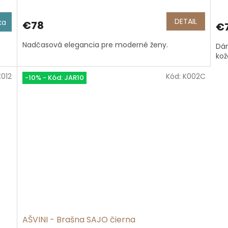
DETAIL
ka
€78
€
Nadčasová elegancia pre moderné ženy.
Dám
kož
K012
Kód:
K002C
-10% - Kód: JAR10
AŠVINI - Brašna SAJO čierna