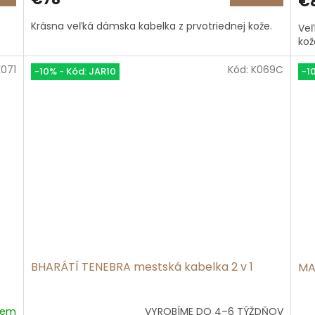
€
je
je
4,9
5,0
Krásna veľká dámska kabelka z prvotriednej kože.
Veľ
z
z
kož
5
5
hviezdičiek.
hvi
K071
Kód:
K069C
-10% - Kód: JAR10
-1
BHARÁTÍ TENEBRA mestská kabelka 2 v 1
MA
dem
VYROBÍME DO 4–6 TÝŽDŇOV