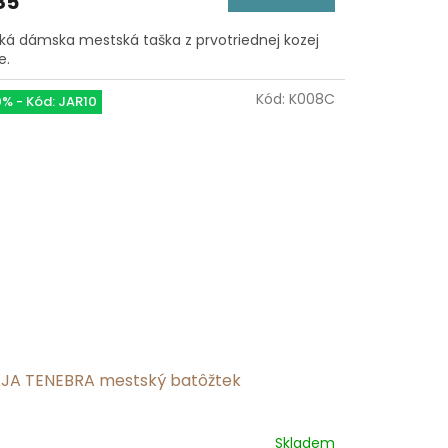
85
ká dámska mestská taška z prvotriednej kozej
e.
ezdičiek.
Kód:
K008C
0% - Kód: JAR10
JA TENEBRA mestský batôžtek
Skladem