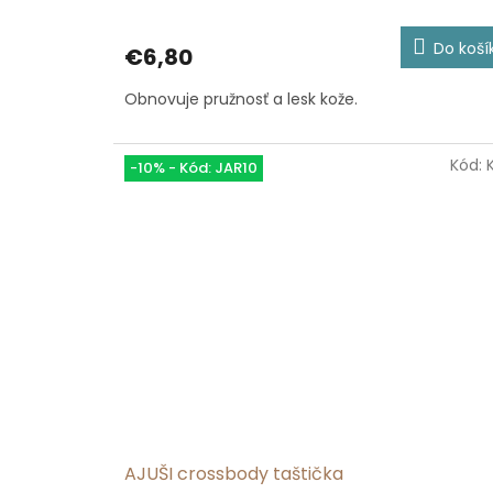
Do koší
€6,80
Obnovuje pružnosť a lesk kože.
Kód:
-10% - Kód: JAR10
AJUŠI crossbody taštička