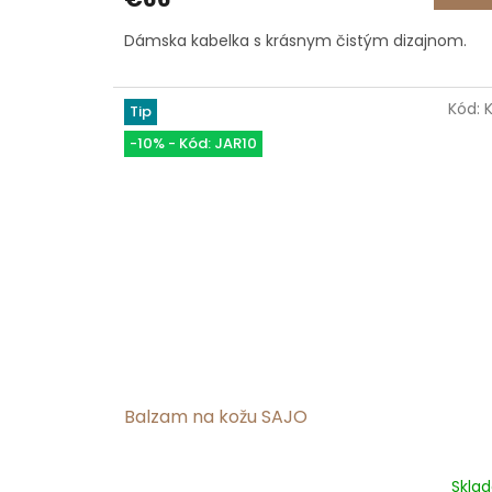
je
5,0
Dámska kabelka s krásnym čistým dizajnom.
z
5
hviezdičiek.
Kód:
Tip
-10% - Kód: JAR10
Balzam na kožu SAJO
Skla