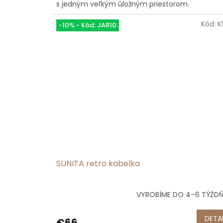
s jedným veľkým úložným priestorom.
5
hviezdičiek.
Kód:
K
-10% - Kód: JAR10
SUNITA retro kabelka
VYROBÍME DO 4–6 TÝŽD
Priemerné
hodnotenie
produktu
DETAI
€66