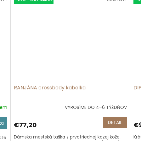
RANJÁNA crossbody kabelka
DI
dem
VYROBÍME DO 4–6 TÝŽDŇOV
Priemerné
Pri
hodnotenie
hod
produktu
pro
DETAIL
ka
€77,20
€
je
je
5,0
4,7
Dámska mestská taška z prvotriednej kozej kože.
Krá
ože
z
z