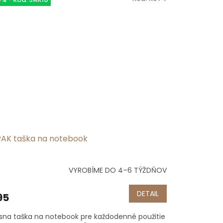
PAK taška na notebook
VYROBÍME DO 4–6 TÝŽDŇOV
emerné
notenie
duktu
DETAIL
95
sna taška na notebook pre každodenné použitie