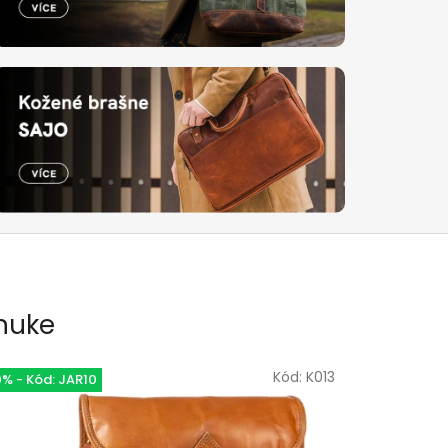
nuke
Kód:
K013
0% - Kód: JAR10