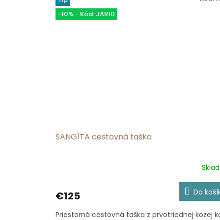
-10% - Kód: JAR10
SANGÍTA cestovná taška
Skla
Priemerné
hodnotenie
produktu
Do koší
€125
je
5,0
Priestorná cestovná taška z prvotriednej kozej k
z