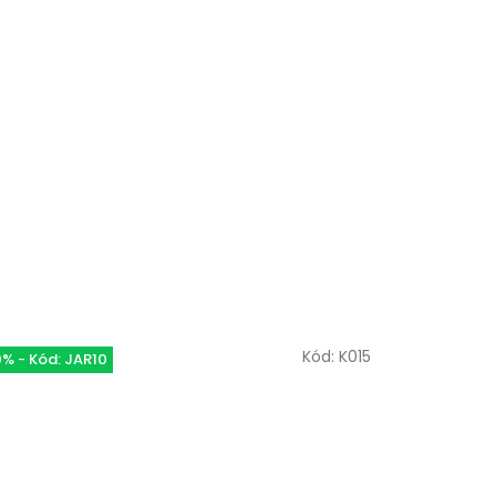
Kód:
K015
0% - Kód: JAR10