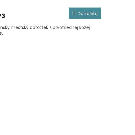
Do košíka
73
sky mestský batôžtek z prvotriednej kozej
e.