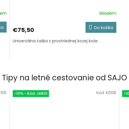
dem
Skladem
ka
Do košíka
€75,50
o
Univerzálna taška z prvotriednej kozej kože.
Tipy na letné cestovanie od SAJO
K105
Kód:
K008
-10% - Kód: JAR10
-1