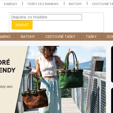
KABELKY
TAŠKY CEZ RAMENO
BATOHY
CESTOVNÉ T
HĽADAŤ
RAMENO
BATOHY
CESTOVNÉ TAŠKY
TAŠKY
DO