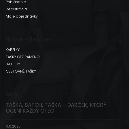
Prihlásenie
Registrácia
Moje objednávky
Hlavné kategorie
KABELKY
TAŠKY CEZ RAMENO
BATOHY
CESTOVNÉ TAŠKY
Blog
TAŠKA, BATOH, TAŠKA – DARČEK, KTORÝ
OCENÍ KAŽDÝ OTEC
6.6.2025