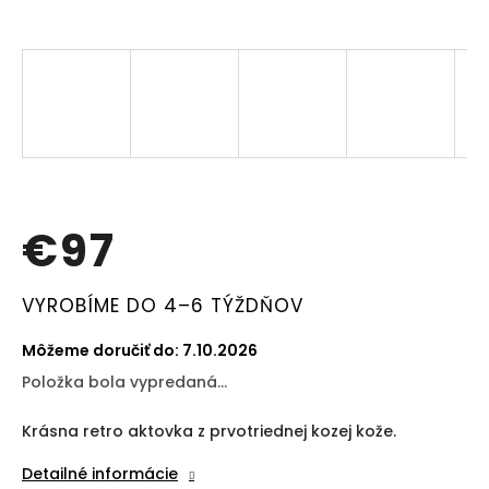
€97
Jednotková
VYROBÍME DO 4–6 TÝŽDŇOV
cena:
Môžeme doručiť do:
7.10.2026
Položka bola vypredaná…
Krásna retro aktovka z prvotriednej kozej kože.
Detailné informácie