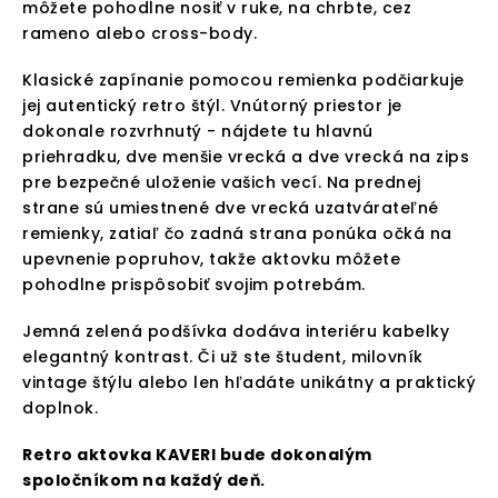
môžete pohodlne nosiť v ruke, na chrbte, cez
rameno alebo cross-body.
Klasické zapínanie pomocou remienka podčiarkuje
jej autentický retro štýl. Vnútorný priestor je
dokonale rozvrhnutý - nájdete tu hlavnú
priehradku, dve menšie vrecká a dve vrecká na zips
pre bezpečné uloženie vašich vecí. Na prednej
strane sú umiestnené dve vrecká uzatvárateľné
remienky, zatiaľ čo zadná strana ponúka očká na
upevnenie popruhov, takže aktovku môžete
pohodlne prispôsobiť svojim potrebám.
Jemná zelená podšívka dodáva interiéru kabelky
elegantný kontrast. Či už ste študent, milovník
vintage štýlu alebo len hľadáte unikátny a praktický
doplnok.
Retro aktovka KAVERI bude dokonalým
spoločníkom na každý deň.