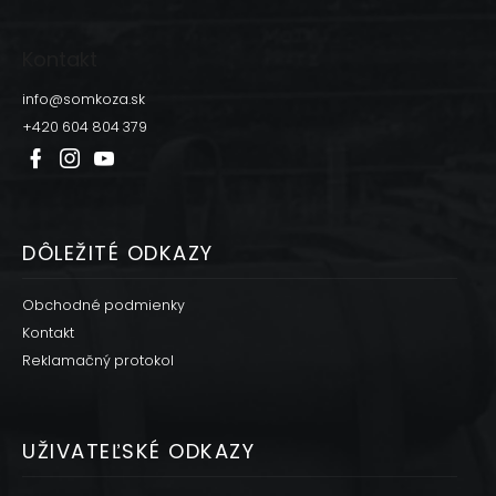
Z
á
p
Kontakt
ä
t
info
@
somkoza.sk
i
+420 604 804 379
e
DÔLEŽITÉ ODKAZY
Obchodné podmienky
Kontakt
Reklamačný protokol
UŽIVATEĽSKÉ ODKAZY